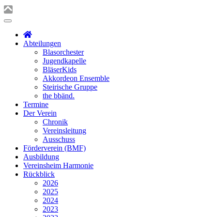
Abteilungen
Blasorchester
Jugendkapelle
BläserKids
Akkordeon Ensemble
Steirische Gruppe
the bbänd.
Termine
Der Verein
Chronik
Vereinsleitung
Ausschuss
Förderverein (BMF)
Ausbildung
Vereinsheim Harmonie
Rückblick
2026
2025
2024
2023