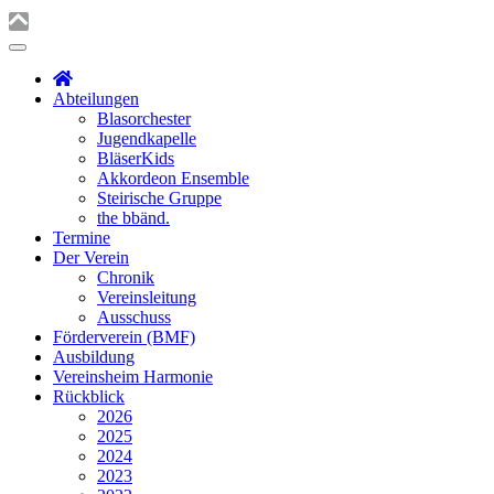
Abteilungen
Blasorchester
Jugendkapelle
BläserKids
Akkordeon Ensemble
Steirische Gruppe
the bbänd.
Termine
Der Verein
Chronik
Vereinsleitung
Ausschuss
Förderverein (BMF)
Ausbildung
Vereinsheim Harmonie
Rückblick
2026
2025
2024
2023