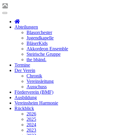
Abteilungen
Blasorchester
Jugendkapelle
BläserKids
Akkordeon Ensemble
Steirische Gruppe
the bbänd.
Termine
Der Verein
Chronik
Vereinsleitung
Ausschuss
Förderverein (BMF)
Ausbildung
Vereinsheim Harmonie
Rückblick
2026
2025
2024
2023