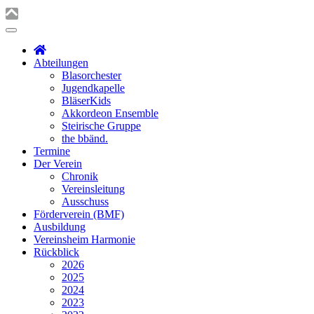
Abteilungen
Blasorchester
Jugendkapelle
BläserKids
Akkordeon Ensemble
Steirische Gruppe
the bbänd.
Termine
Der Verein
Chronik
Vereinsleitung
Ausschuss
Förderverein (BMF)
Ausbildung
Vereinsheim Harmonie
Rückblick
2026
2025
2024
2023