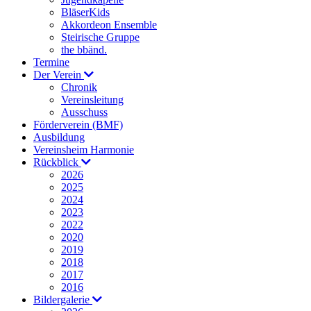
BläserKids
Akkordeon Ensemble
Steirische Gruppe
the bbänd.
Termine
Der Verein
Chronik
Vereinsleitung
Ausschuss
Förderverein (BMF)
Ausbildung
Vereinsheim Harmonie
Rückblick
2026
2025
2024
2023
2022
2020
2019
2018
2017
2016
Bildergalerie