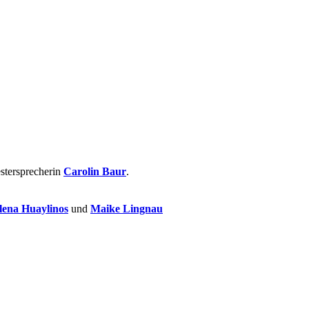
stersprecherin
Carolin Baur
.
ena Huaylinos
und
Maike Lingnau