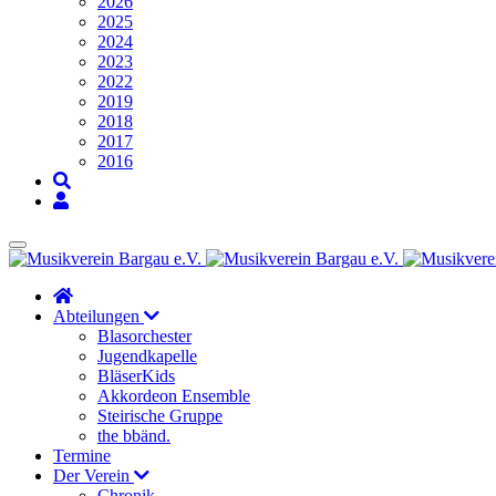
2026
2025
2024
2023
2022
2019
2018
2017
2016
Abteilungen
Blasorchester
Jugendkapelle
BläserKids
Akkordeon Ensemble
Steirische Gruppe
the bbänd.
Termine
Der Verein
Chronik