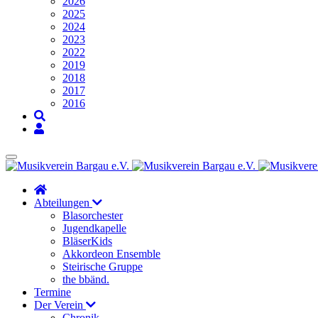
2026
2025
2024
2023
2022
2019
2018
2017
2016
Abteilungen
Blasorchester
Jugendkapelle
BläserKids
Akkordeon Ensemble
Steirische Gruppe
the bbänd.
Termine
Der Verein
Chronik