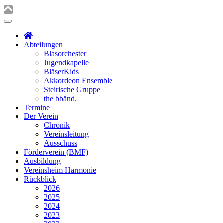
Abteilungen
Blasorchester
Jugendkapelle
BläserKids
Akkordeon Ensemble
Steirische Gruppe
the bbänd.
Termine
Der Verein
Chronik
Vereinsleitung
Ausschuss
Förderverein (BMF)
Ausbildung
Vereinsheim Harmonie
Rückblick
2026
2025
2024
2023