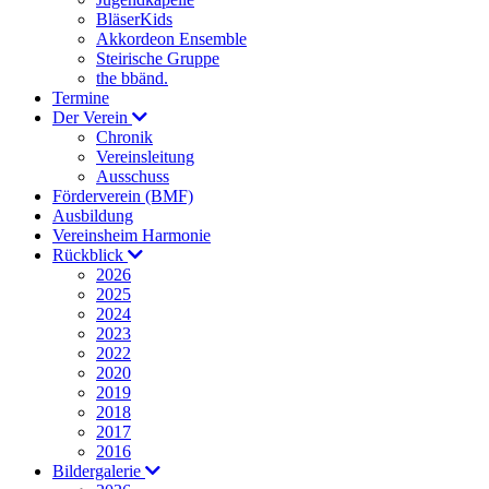
BläserKids
Akkordeon Ensemble
Steirische Gruppe
the bbänd.
Termine
Der Verein
Chronik
Vereinsleitung
Ausschuss
Förderverein (BMF)
Ausbildung
Vereinsheim Harmonie
Rückblick
2026
2025
2024
2023
2022
2020
2019
2018
2017
2016
Bildergalerie