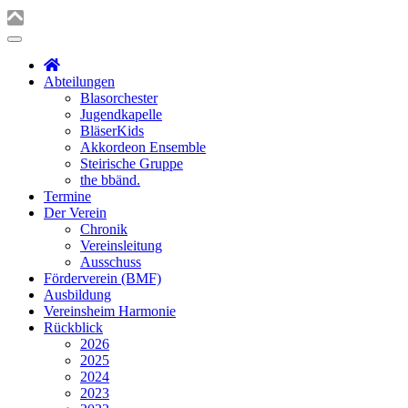
Abteilungen
Blasorchester
Jugendkapelle
BläserKids
Akkordeon Ensemble
Steirische Gruppe
the bbänd.
Termine
Der Verein
Chronik
Vereinsleitung
Ausschuss
Förderverein (BMF)
Ausbildung
Vereinsheim Harmonie
Rückblick
2026
2025
2024
2023