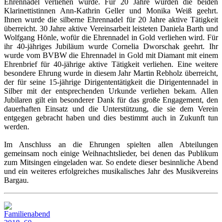
Ehrennadel verliehen wurde. Für 20 Jahre wurden die beiden
Klarinettistinnen Ann-Kathrin Geller und Monika Weiß geehrt.
Ihnen wurde die silberne Ehrennadel für 20 Jahre aktive Tätigkeit
überreicht. 30 Jahre aktive Vereinsarbeit leisteten Daniela Barth und
Wolfgang Hönle, wofür die Ehrennadel in Gold verliehen wird. Für
ihr 40-jähriges Jubiläum wurde Cornelia Dworschak geehrt. Ihr
wurde vom BVBW die Ehrennadel in Gold mit Diamant mit einem
Ehrenbrief für 40-jährige aktive Tätigkeit verliehen. Eine weitere
besondere Ehrung wurde in diesem Jahr Martin Rebholz überreicht,
der für seine 15-jährige Dirigententätigkeit die Dirigentennadel in
Silber mit der entsprechenden Urkunde verliehen bekam. Allen
Jubilaren gilt ein besonderer Dank für das große Engagement, den
dauerhaften Einsatz und die Unterstützung, die sie dem Verein
entgegen gebracht haben und dies bestimmt auch in Zukunft tun
werden.
Im Anschluss an die Ehrungen spielten allen Abteilungen
gemeinsam noch einige Weihnachtslieder, bei denen das Publikum
zum Mitsingen eingeladen war. So endete dieser besinnliche Abend
und ein weiteres erfolgreiches musikalisches Jahr des Musikvereins
Bargau.