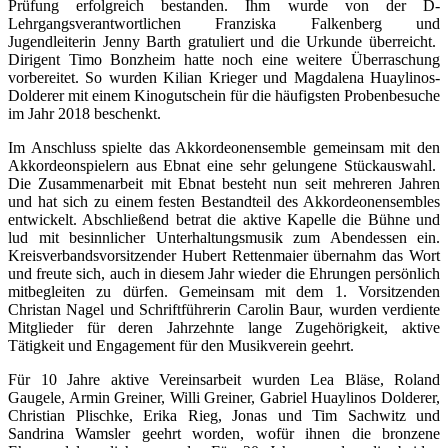
Prüfung erfolgreich bestanden. Ihm wurde von der D-
Lehrgangsverantwortlichen Franziska Falkenberg und
Jugendleiterin Jenny Barth gratuliert und die Urkunde überreicht.
Dirigent Timo Bonzheim hatte noch eine weitere Überraschung
vorbereitet. So wurden Kilian Krieger und Magdalena Huaylinos-
Dolderer mit einem Kinogutschein für die häufigsten Probenbesuche
im Jahr 2018 beschenkt.
Im Anschluss spielte das Akkordeonensemble gemeinsam mit den
Akkordeonspielern aus Ebnat eine sehr gelungene Stückauswahl.
Die Zusammenarbeit mit Ebnat besteht nun seit mehreren Jahren
und hat sich zu einem festen Bestandteil des Akkordeonensembles
entwickelt. Abschließend betrat die aktive Kapelle die Bühne und
lud mit besinnlicher Unterhaltungsmusik zum Abendessen ein.
Kreisverbandsvorsitzender Hubert Rettenmaier übernahm das Wort
und freute sich, auch in diesem Jahr wieder die Ehrungen persönlich
mitbegleiten zu dürfen. Gemeinsam mit dem 1. Vorsitzenden
Christan Nagel und Schriftführerin Carolin Baur, wurden verdiente
Mitglieder für deren Jahrzehnte lange Zugehörigkeit, aktive
Tätigkeit und Engagement für den Musikverein geehrt.
Für 10 Jahre aktive Vereinsarbeit wurden Lea Bläse, Roland
Gaugele, Armin Greiner, Willi Greiner, Gabriel Huaylinos Dolderer,
Christian Plischke, Erika Rieg, Jonas und Tim Sachwitz und
Sandrina Wamsler geehrt worden, wofür ihnen die bronzene