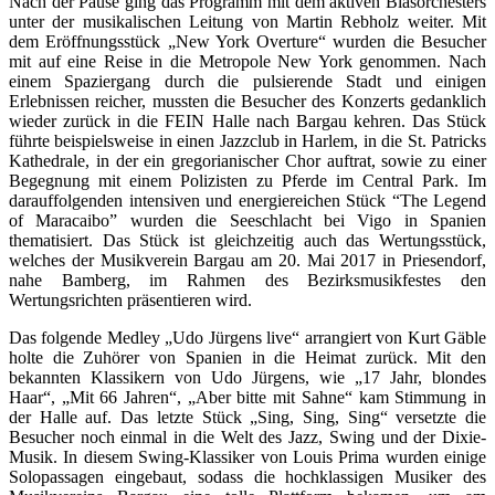
Nach der Pause ging das Programm mit dem aktiven Blasorchesters
unter der musikalischen Leitung von Martin Rebholz weiter. Mit
dem Eröffnungsstück „New York Overture“ wurden die Besucher
mit auf eine Reise in die Metropole New York genommen. Nach
einem Spaziergang durch die pulsierende Stadt und einigen
Erlebnissen reicher, mussten die Besucher des Konzerts gedanklich
wieder zurück in die FEIN Halle nach Bargau kehren. Das Stück
führte beispielsweise in einen Jazzclub in Harlem, in die St. Patricks
Kathedrale, in der ein gregorianischer Chor auftrat, sowie zu einer
Begegnung mit einem Polizisten zu Pferde im Central Park. Im
darauffolgenden intensiven und energiereichen Stück “The Legend
of Maracaibo” wurden die Seeschlacht bei Vigo in Spanien
thematisiert. Das Stück ist gleichzeitig auch das Wertungsstück,
welches der Musikverein Bargau am 20. Mai 2017 in Priesendorf,
nahe Bamberg, im Rahmen des Bezirksmusikfestes den
Wertungsrichten präsentieren wird.
Das folgende Medley „Udo Jürgens live“ arrangiert von Kurt Gäble
holte die Zuhörer von Spanien in die Heimat zurück. Mit den
bekannten Klassikern von Udo Jürgens, wie „17 Jahr, blondes
Haar“, „Mit 66 Jahren“, „Aber bitte mit Sahne“ kam Stimmung in
der Halle auf. Das letzte Stück „Sing, Sing, Sing“ versetzte die
Besucher noch einmal in die Welt des Jazz, Swing und der Dixie-
Musik. In diesem Swing-Klassiker von Louis Prima wurden einige
Solopassagen eingebaut, sodass die hochklassigen Musiker des