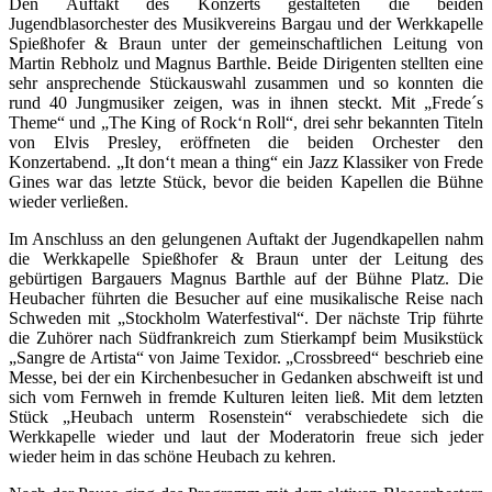
Den Auftakt des Konzerts gestalteten die beiden
Jugendblasorchester des Musikvereins Bargau und der Werkkapelle
Spießhofer & Braun unter der gemeinschaftlichen Leitung von
Martin Rebholz und Magnus Barthle. Beide Dirigenten stellten eine
sehr ansprechende Stückauswahl zusammen und so konnten die
rund 40 Jungmusiker zeigen, was in ihnen steckt. Mit „Frede´s
Theme“ und „The King of Rock‘n Roll“, drei sehr bekannten Titeln
von Elvis Presley, eröffneten die beiden Orchester den
Konzertabend. „It don‘t mean a thing“ ein Jazz Klassiker von Frede
Gines war das letzte Stück, bevor die beiden Kapellen die Bühne
wieder verließen.
Im Anschluss an den gelungenen Auftakt der Jugendkapellen nahm
die Werkkapelle Spießhofer & Braun unter der Leitung des
gebürtigen Bargauers Magnus Barthle auf der Bühne Platz. Die
Heubacher führten die Besucher auf eine musikalische Reise nach
Schweden mit „Stockholm Waterfestival“. Der nächste Trip führte
die Zuhörer nach Südfrankreich zum Stierkampf beim Musikstück
„Sangre de Artista“ von Jaime Texidor. „Crossbreed“ beschrieb eine
Messe, bei der ein Kirchenbesucher in Gedanken abschweift ist und
sich vom Fernweh in fremde Kulturen leiten ließ. Mit dem letzten
Stück „Heubach unterm Rosenstein“ verabschiedete sich die
Werkkapelle wieder und laut der Moderatorin freue sich jeder
wieder heim in das schöne Heubach zu kehren.