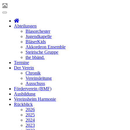
Abteilungen
Blasorchester
Jugendkapelle
BläserKids
Akkordeon Ensemble
Steirische Gruppe
the bbänd.
Termine
Der Verein
Chronik
Vereinsleitung
Ausschuss
Förderverein (BMF)
Ausbildung
Vereinsheim Harmonie
Rückblick
2026
2025
2024
2023