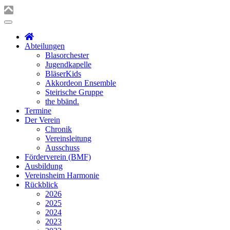
Abteilungen
Blasorchester
Jugendkapelle
BläserKids
Akkordeon Ensemble
Steirische Gruppe
the bbänd.
Termine
Der Verein
Chronik
Vereinsleitung
Ausschuss
Förderverein (BMF)
Ausbildung
Vereinsheim Harmonie
Rückblick
2026
2025
2024
2023