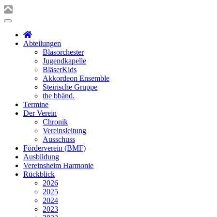
Abteilungen
Blasorchester
Jugendkapelle
BläserKids
Akkordeon Ensemble
Steirische Gruppe
the bbänd.
Termine
Der Verein
Chronik
Vereinsleitung
Ausschuss
Förderverein (BMF)
Ausbildung
Vereinsheim Harmonie
Rückblick
2026
2025
2024
2023